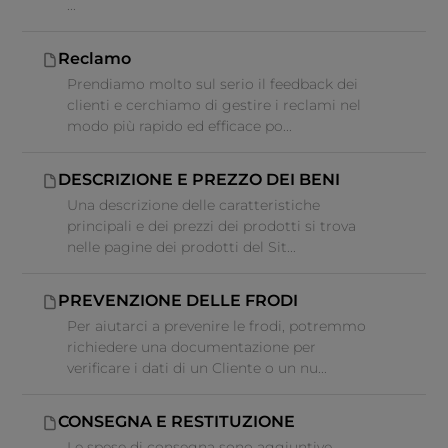
...
Reclamo
Prendiamo molto sul serio il feedback dei
clienti e cerchiamo di gestire i reclami nel
modo più rapido ed efficace po...
DESCRIZIONE E PREZZO DEI BENI
Una descrizione delle caratteristiche
principali e dei prezzi dei prodotti si trova
nelle pagine dei prodotti del Sit...
PREVENZIONE DELLE FRODI
Per aiutarci a prevenire le frodi, potremmo
richiedere una documentazione per
verificare i dati di un Cliente o un nu...
CONSEGNA E RESTITUZIONE
Le spese di consegna sono aggiuntive