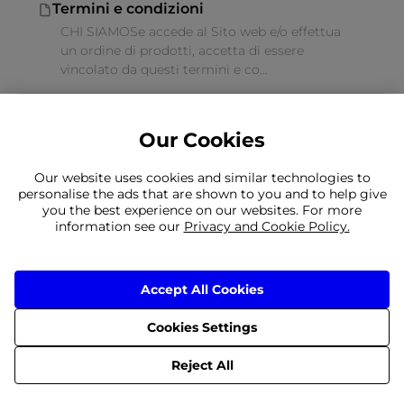
Termini e condizioni
CHI SIAMOSe accede al Sito web e/o effettua
un ordine di prodotti, accetta di essere
vincolato da questi termini e co...
Our Cookies
Our website uses cookies and similar technologies to
Non riesci a trovare quello che stai
personalise the ads that are shown to you and to help give
you the best experience on our websites. For more
cercando?
information see our
Privacy and Cookie Policy.
Il nostro team è a vostra disposizione
È ancora necessario contattarci
Accept All Cookies
Cookies Settings
Consegna
Resi
Termini e condizioni
Informativa sulla privacy
© 2026 Frasers Group Trading Limited
Reject All