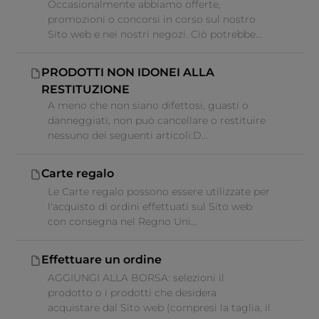
Occasionalmente abbiamo offerte,
promozioni o concorsi in corso sul nostro
Sito web e nei nostri negozi. Ciò potrebbe...
PRODOTTI NON IDONEI ALLA
RESTITUZIONE
A meno che non siano difettosi, guasti o
danneggiati, non può cancellare o restituire
nessuno dei seguenti articoli:D...
Carte regalo
Le Carte regalo possono essere utilizzate per
l'acquisto di ordini effettuati sul Sito web
con consegna nel Regno Uni...
Effettuare un ordine
AGGIUNGI ALLA BORSA: selezioni il
prodotto o i prodotti che desidera
acquistare dal Sito web (compresi la taglia, il