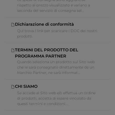
rispetto al prezzo visualizzato e variano a
seconda del servizio di consegna sel...
Dichiarazione di conformità
Qui trova i link per scaricare i DOC dei nostri
prodotti.
TERMINI DEL PRODOTTO DEL
PROGRAMMA PARTNER
Quando seleziona un prodotto sul Sito web
che le sarà consegnato direttamente da un
Marchio Partner, ne sarà informat...
CHI SIAMO
Se accede al Sito web e/o effettua un ordine
di prodotti, accetta di essere vincolato da
questi termini e condizioni....