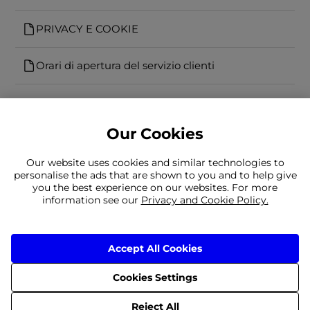
PRIVACY E COOKIE
Orari di apertura del servizio clienti
Our Cookies
Our website uses cookies and similar technologies to
Non riesci a trovare quello che stai
personalise the ads that are shown to you and to help give
you the best experience on our websites. For more
cercando?
information see our
Privacy and Cookie Policy.
Il nostro team è a vostra disposizione
È ancora necessario contattarci
Accept All Cookies
Cookies Settings
Consegna
Resi
Termini e condizioni
Informativa sulla privacy
© 2026 Frasers Group Trading Limited
Reject All