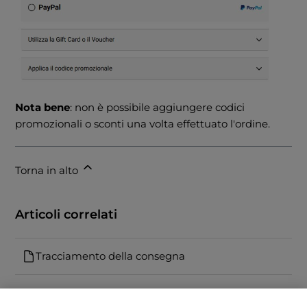
Nota bene
: non è possibile aggiungere codici
promozionali o sconti una volta effettuato l'ordine.
Torna in alto
Articoli correlati
Tracciamento della consegna