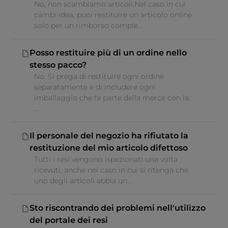
No, non scambiamo articoli.Nel caso in cui
cambi idea, puoi restituire un articolo online
solo per un rimborso comple...
Posso restituire più di un ordine nello
stesso pacco?
No. Si prega di restituire ogni ordine
separatamente e di includere ogni
imballaggio che fa parte della merce con la
...
Il personale del negozio ha rifiutato la
restituzione del mio articolo difettoso
Tutti i resi vengono ispezionati una volta
ricevuti, anche nel caso in cui si ritenga che
uno degli articoli abbia un...
Sto riscontrando dei problemi nell'utilizzo
del portale dei resi