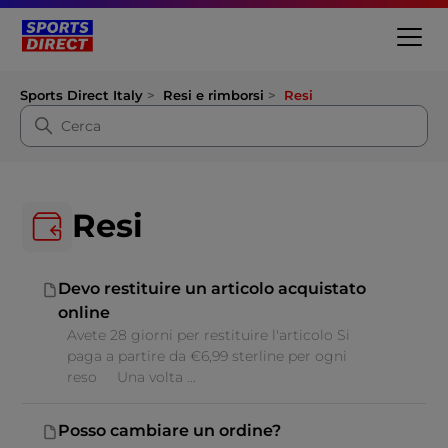
Sports Direct Italy
Resi e rimborsi
Resi
Resi
Devo restituire un articolo acquistato
online
Avete 28 giorni per restituire l'articolo Si
paga a partire da €6,99 sterline per ogni
reso Una volta ...
Posso cambiare un ordine?