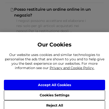
Posso restituire un ordine online in un
negozio?
I negozi possono accettare ed elaborare i
resi solo per gli articoli acquistati nei
negozi.Per la restituzione degli ...
Our Cookies
Our website uses cookies and similar technologies to
personalise the ads that are shown to you and to help give
Non riesci a trovare quello che stai
you the best experience on our websites. For more
information see our
Privacy and Cookie Policy.
cercando?
Il nostro team è a vostra disposizione
È ancora necessario contattarci
Accept All Cookies
Cookies Settings
© 2026 Frasers Group Trading Limited
Reject All