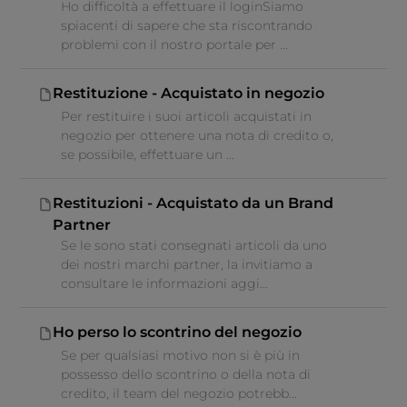
Ho difficoltà a effettuare il loginSiamo
spiacenti di sapere che sta riscontrando
problemi con il nostro portale per ...
Restituzione - Acquistato in negozio
Per restituire i suoi articoli acquistati in
negozio per ottenere una nota di credito o,
se possibile, effettuare un ...
Restituzioni - Acquistato da un Brand
Partner
Se le sono stati consegnati articoli da uno
dei nostri marchi partner, la invitiamo a
consultare le informazioni aggi...
Ho perso lo scontrino del negozio
Se per qualsiasi motivo non si è più in
possesso dello scontrino o della nota di
credito, il team del negozio potrebb...